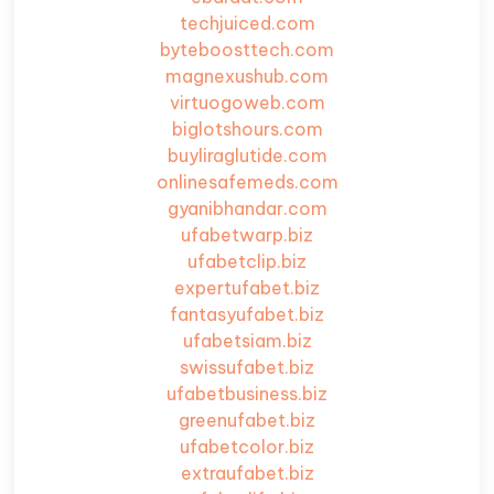
techjuiced.com
byteboosttech.com
magnexushub.com
virtuogoweb.com
biglotshours.com
buyliraglutide.com
onlinesafemeds.com
gyanibhandar.com
ufabetwarp.biz
ufabetclip.biz
expertufabet.biz
fantasyufabet.biz
ufabetsiam.biz
swissufabet.biz
ufabetbusiness.biz
greenufabet.biz
ufabetcolor.biz
extraufabet.biz