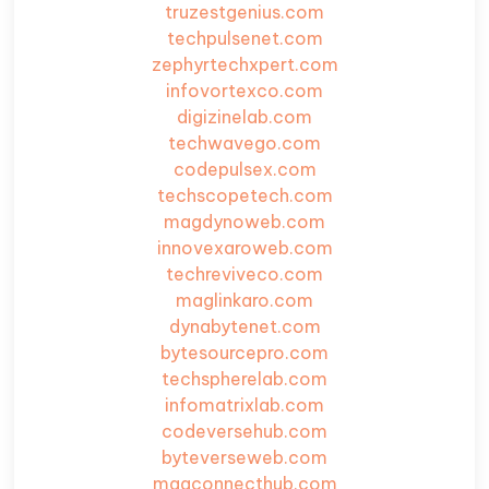
truzestgenius.com
techpulsenet.com
zephyrtechxpert.com
infovortexco.com
digizinelab.com
techwavego.com
codepulsex.com
techscopetech.com
magdynoweb.com
innovexaroweb.com
techreviveco.com
maglinkaro.com
dynabytenet.com
bytesourcepro.com
techspherelab.com
infomatrixlab.com
codeversehub.com
byteverseweb.com
magconnecthub.com