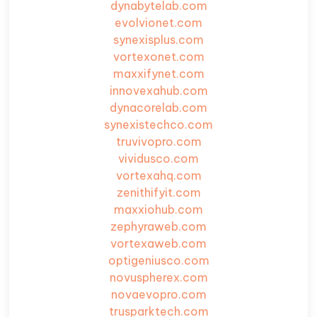
dynabytelab.com
evolvionet.com
synexisplus.com
vortexonet.com
maxxifynet.com
innovexahub.com
dynacorelab.com
synexistechco.com
truvivopro.com
vividusco.com
vortexahq.com
zenithifyit.com
maxxiohub.com
zephyraweb.com
vortexaweb.com
optigeniusco.com
novuspherex.com
novaevopro.com
trusparktech.com