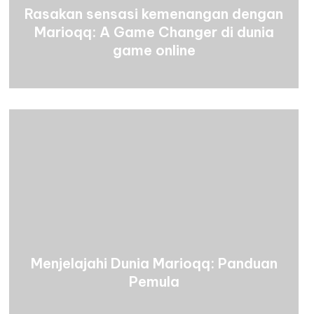
Rasakan sensasi kemenangan dengan
Marioqq: A Game Changer di dunia
game online
Menjelajahi Dunia Marioqq: Panduan
Pemula