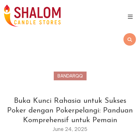
Skip
to
content
Pilih situs Bandarqq terbaik dengan fitur lengkap dan
Situs Bandarqq Terbaik
modern. Mainkan poker dengan berbagai alat bantu
dengan Fitur Lengkap dan
yang memudahkan permainan dan meningkatkan
peluang menang.
Modern
BANDARQQ
Buka Kunci Rahasia untuk Sukses
Poker dengan Pokerpelangi: Panduan
Komprehensif untuk Pemain
June 24, 2025