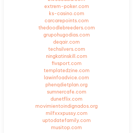
extrem-poker.com
ks-casino.com
carcarepoints.com
thedoodlebreeders.com
grupohugodias.com
deqair.com
techsilvers.com
ningkatinskill.com
fivsport.com
templatedzine.com
lawinfoadvice.com
phenqdietplan.org
sumnercafe.com
dunetflix.com
movimientoindignados.org
milfxxxpussy.com
uptodatefamily.com
musitop.com