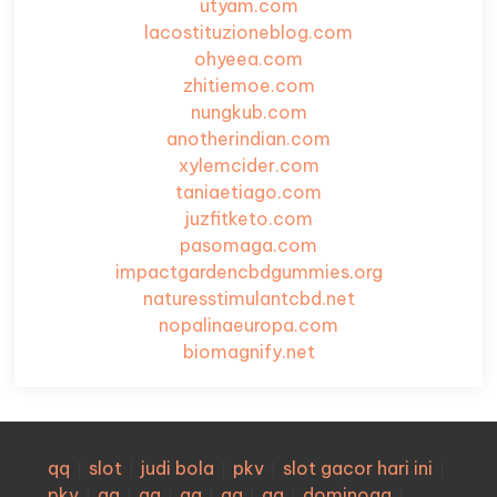
utyam.com
lacostituzioneblog.com
ohyeea.com
zhitiemoe.com
nungkub.com
anotherindian.com
xylemcider.com
taniaetiago.com
juzfitketo.com
pasomaga.com
impactgardencbdgummies.org
naturesstimulantcbd.net
nopalinaeuropa.com
biomagnify.net
|
|
|
|
|
qq
slot
judi bola
pkv
slot gacor hari ini
|
|
|
|
|
|
|
pkv
qq
qq
qq
qq
qq
dominoqq