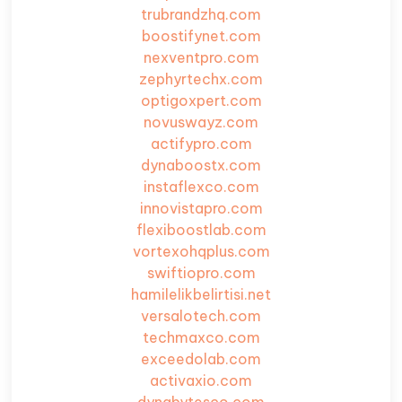
trubrandzhq.com
boostifynet.com
nexventpro.com
zephyrtechx.com
optigoxpert.com
novuswayz.com
actifypro.com
dynaboostx.com
instaflexco.com
innovistapro.com
flexiboostlab.com
vortexohqplus.com
swiftiopro.com
hamilelikbelirtisi.net
versalotech.com
techmaxco.com
exceedolab.com
activaxio.com