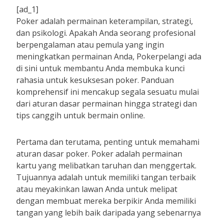
[ad_1]
Poker adalah permainan keterampilan, strategi,
dan psikologi. Apakah Anda seorang profesional
berpengalaman atau pemula yang ingin
meningkatkan permainan Anda, Pokerpelangi ada
di sini untuk membantu Anda membuka kunci
rahasia untuk kesuksesan poker. Panduan
komprehensif ini mencakup segala sesuatu mulai
dari aturan dasar permainan hingga strategi dan
tips canggih untuk bermain online.
Pertama dan terutama, penting untuk memahami
aturan dasar poker. Poker adalah permainan
kartu yang melibatkan taruhan dan menggertak.
Tujuannya adalah untuk memiliki tangan terbaik
atau meyakinkan lawan Anda untuk melipat
dengan membuat mereka berpikir Anda memiliki
tangan yang lebih baik daripada yang sebenarnya