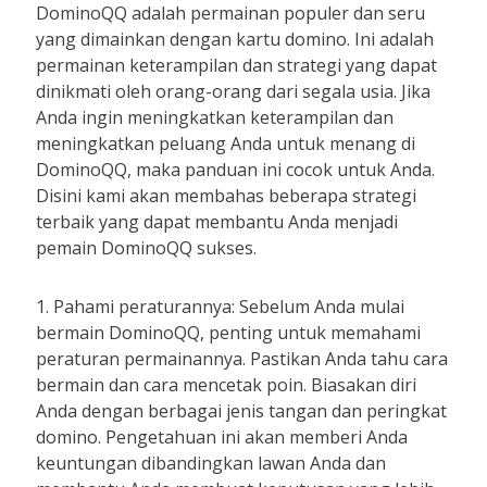
DominoQQ adalah permainan populer dan seru
yang dimainkan dengan kartu domino. Ini adalah
permainan keterampilan dan strategi yang dapat
dinikmati oleh orang-orang dari segala usia. Jika
Anda ingin meningkatkan keterampilan dan
meningkatkan peluang Anda untuk menang di
DominoQQ, maka panduan ini cocok untuk Anda.
Disini kami akan membahas beberapa strategi
terbaik yang dapat membantu Anda menjadi
pemain DominoQQ sukses.
1. Pahami peraturannya: Sebelum Anda mulai
bermain DominoQQ, penting untuk memahami
peraturan permainannya. Pastikan Anda tahu cara
bermain dan cara mencetak poin. Biasakan diri
Anda dengan berbagai jenis tangan dan peringkat
domino. Pengetahuan ini akan memberi Anda
keuntungan dibandingkan lawan Anda dan