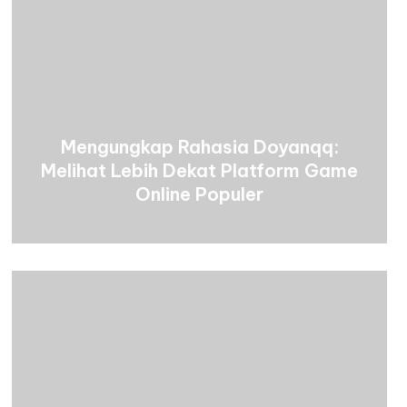
Mengungkap Rahasia Doyanqq:
Melihat Lebih Dekat Platform Game
Online Populer