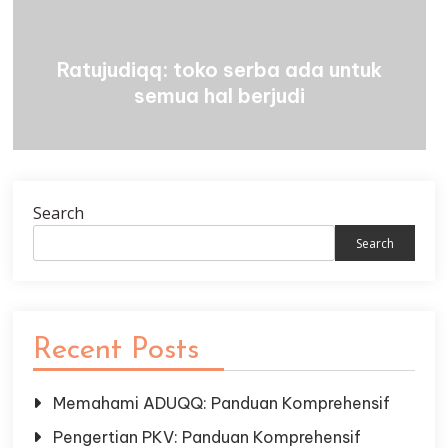
Ratujudiqq: toko serba ada untuk
semua hal berjudi
Search
Search
Recent Posts
Memahami ADUQQ: Panduan Komprehensif
Pengertian PKV: Panduan Komprehensif