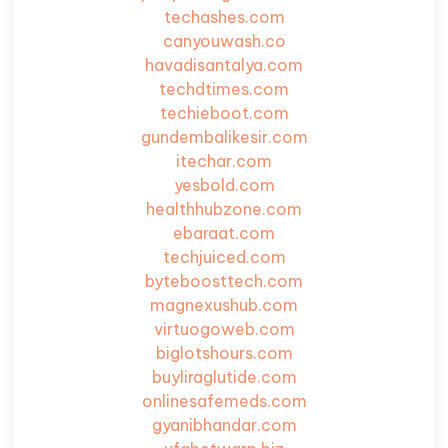
techashes.com
canyouwash.co
havadisantalya.com
techdtimes.com
techieboot.com
gundembalikesir.com
itechar.com
yesbold.com
healthhubzone.com
ebaraat.com
techjuiced.com
byteboosttech.com
magnexushub.com
virtuogoweb.com
biglotshours.com
buyliraglutide.com
onlinesafemeds.com
gyanibhandar.com