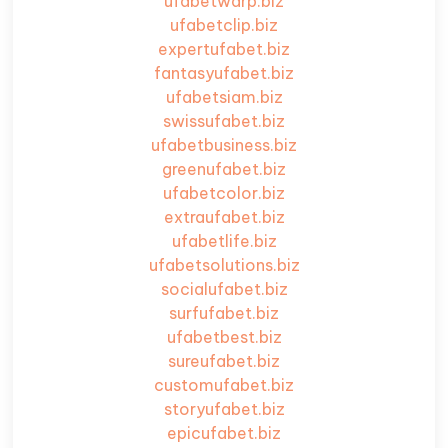
ufabetwarp.biz
ufabetclip.biz
expertufabet.biz
fantasyufabet.biz
ufabetsiam.biz
swissufabet.biz
ufabetbusiness.biz
greenufabet.biz
ufabetcolor.biz
extraufabet.biz
ufabetlife.biz
ufabetsolutions.biz
socialufabet.biz
surfufabet.biz
ufabetbest.biz
sureufabet.biz
customufabet.biz
storyufabet.biz
epicufabet.biz