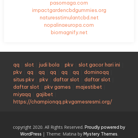
pasomaga.com
impactgardencbdgummies.org
naturesstimulantcbd.net
nopalinaeuropa.com
biomagnify.net
|
|
|
|
|
qq
slot
judi bola
pkv
slot gacor hari ini
|
|
|
|
|
|
|
pkv
qq
qq
qq
qq
qq
dominoqq
|
|
|
|
situs pkv
pkv
daftar slot
daftar slot
|
|
|
daftar slot
pkv games
majestibet
|
|
miyaqq
gajibet
https://championqq.pkvgamesresmi.org/
copyright 2020. All Rights Reserved.
Proudly powered by
|
Theme: Matina by
.
WordPress
Mystery Themes