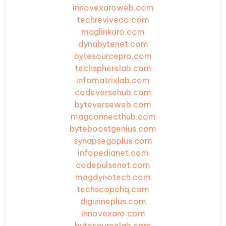
innovexaroweb.com
techreviveco.com
maglinkaro.com
dynabytenet.com
bytesourcepro.com
techspherelab.com
infomatrixlab.com
codeversehub.com
byteverseweb.com
magconnecthub.com
byteboostgenius.com
synapsegoplus.com
infopedianet.com
codepulsenet.com
magdynotech.com
techscopehq.com
digizineplus.com
innovexaro.com
bytesourcelab.com