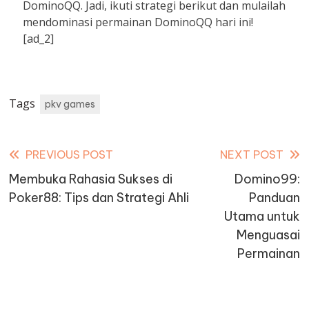
DominoQQ. Jadi, ikuti strategi berikut dan mulailah
mendominasi permainan DominoQQ hari ini!
[ad_2]
Tags
pkv games
PREVIOUS POST
NEXT POST
Read
Membuka Rahasia Sukses di
Domino99:
more
Poker88: Tips dan Strategi Ahli
Panduan
articles
Utama untuk
Menguasai
Permainan