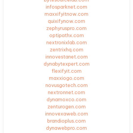
infosparknet.com
maxxifyitnow.com
quixifynow.com
zephyruspro.com
optipathx.com
nextronixlab.com
zentrixhq.com
innovestanet.com
dynabytexpert.com
flexifyit.com
maxxiogo.com
novusgotech.com
nextronnet.com
dynamoxco.com
zenturogen.com
innovexaweb.com
brandioplus.com
dynawebpro.com