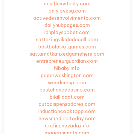
equiflexvitality.com
onlylovesg.com
activedesenvolvimento.com
dailyhubpages.com
idnplaysbobet.com
sattakingvikidadacall.com
bestbolaslotgames.com
sattamatkafixedgamehere.com
entrepreneurguardian.com
hibaby.info
paperwashington.com
weedemup.com
bestchancecasino.com
bilalliaqat.com
autodispensadores.com
inductioncooktopp.com
newsmedicaltoday.com
roofingnevada.info
magconnectx.com