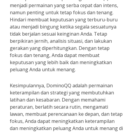
menjadi permainan yang serba cepat dan intens,
namun penting untuk tetap fokus dan tenang.
Hindari membuat keputusan yang terburu-buru
atau menjadi bingung ketika segala sesuatunya
tidak berjalan sesuai keinginan Anda. Tetap
berpikiran jernih, analisis situasi, dan lakukan
gerakan yang diperhitungkan. Dengan tetap
fokus dan tenang, Anda dapat membuat
keputusan yang lebih baik dan meningkatkan
peluang Anda untuk menang.
Kesimpulannya, DominoQQ adalah permainan
keterampilan dan strategi yang membutuhkan
latihan dan kesabaran. Dengan memahami
peraturan, berlatih secara rutin, mengamati
lawan, membuat perencanaan ke depan, dan tetap
fokus, Anda dapat meningkatkan keterampilan
dan meningkatkan peluang Anda untuk menang di