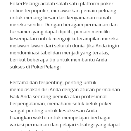
PokerPelangi adalah salah satu platform poker
online terpopuler, menawarkan pemain peluang
untuk menang besar dari kenyamanan rumah
mereka sendiri. Dengan beragam permainan dan
turnamen yang dapat dipilih, pemain memiliki
kesempatan untuk menguji keterampilan mereka
melawan lawan dari seluruh dunia. Jika Anda ingin
mendominasi tabel dan menjadi yang teratas,
berikut beberapa tip untuk membantu Anda
sukses di PokerPelangi.
Pertama dan terpenting, penting untuk
membiasakan diri Anda dengan aturan permainan.
Baik Anda seorang pemula atau profesional
berpengalaman, memahami seluk beluk poker
sangat penting untuk kesuksesan Anda.
Luangkan waktu untuk mempelajari berbagai
variasi permainan dan pelajari strategi yang dapat