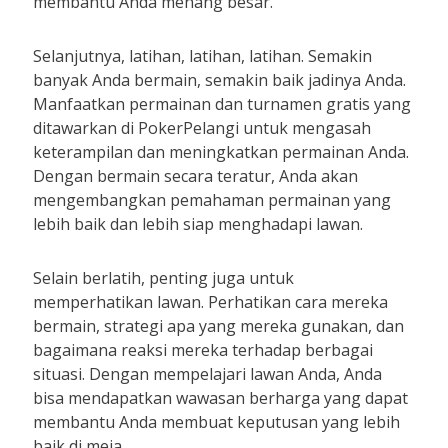
membantu Anda menang besar.
Selanjutnya, latihan, latihan, latihan. Semakin
banyak Anda bermain, semakin baik jadinya Anda.
Manfaatkan permainan dan turnamen gratis yang
ditawarkan di PokerPelangi untuk mengasah
keterampilan dan meningkatkan permainan Anda.
Dengan bermain secara teratur, Anda akan
mengembangkan pemahaman permainan yang
lebih baik dan lebih siap menghadapi lawan.
Selain berlatih, penting juga untuk
memperhatikan lawan. Perhatikan cara mereka
bermain, strategi apa yang mereka gunakan, dan
bagaimana reaksi mereka terhadap berbagai
situasi. Dengan mempelajari lawan Anda, Anda
bisa mendapatkan wawasan berharga yang dapat
membantu Anda membuat keputusan yang lebih
baik di meja.