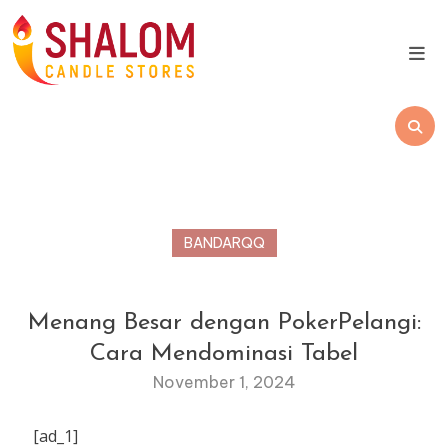
Skip
to
content
Pilih situs Bandarqq terbaik dengan fitur lengkap dan
Situs Bandarqq Terbaik
modern. Mainkan poker dengan berbagai alat bantu
dengan Fitur Lengkap dan
yang memudahkan permainan dan meningkatkan
peluang menang.
Modern
BANDARQQ
Menang Besar dengan PokerPelangi:
Cara Mendominasi Tabel
November 1, 2024
[ad_1]