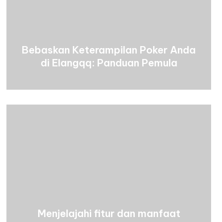
Bebaskan Keterampilan Poker Anda
di Elangqq: Panduan Pemula
Menjelajahi fitur dan manfaat