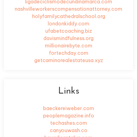
ligadeciclismodecundinamarca.com
nashvilleworkerscompensationattorney.com
holyfamilycathedralschool.org
londonkiddy.com
ufabetcoaching.biz
davismindfulness.org
millionairebyte.com
fortechday.com
getcaminorealestateusa.xyz
Links
baeckereiweber.com
peoplemagazine.info
techashes.com
canyouwash.co