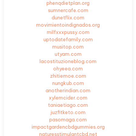
phenqdietplan.org
sumnercafe.com
dunetflix.com
movimientoindignados.org
milfxxxpussy.com
uptodatefamily.com
musitop.com
utyam.com
lacostituzioneblog.com
ohyeea.com
zhitiemoe.com
nungkub.com
anotherindian.com
xylemcider.com
taniaetiago.com
juzfitketo.com
pasomaga.com
impactgardencbdgummies.org
naturesstimulantcbd.net