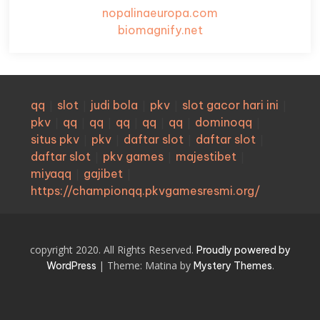
nopalinaeuropa.com
biomagnify.net
|
|
|
|
|
qq
slot
judi bola
pkv
slot gacor hari ini
|
|
|
|
|
|
|
pkv
qq
qq
qq
qq
qq
dominoqq
|
|
|
|
situs pkv
pkv
daftar slot
daftar slot
|
|
|
daftar slot
pkv games
majestibet
|
|
miyaqq
gajibet
https://championqq.pkvgamesresmi.org/
copyright 2020. All Rights Reserved.
Proudly powered by
|
Theme: Matina by
.
WordPress
Mystery Themes