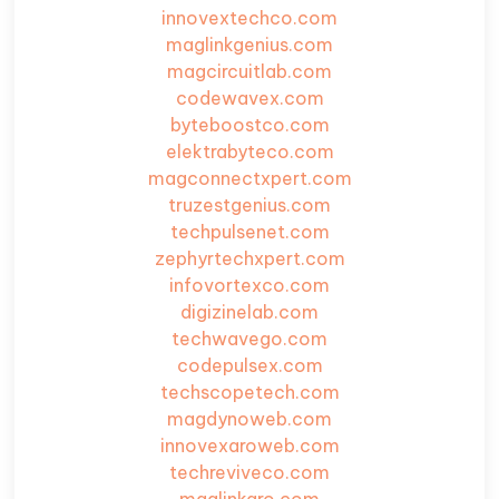
innovextechco.com
maglinkgenius.com
magcircuitlab.com
codewavex.com
byteboostco.com
elektrabyteco.com
magconnectxpert.com
truzestgenius.com
techpulsenet.com
zephyrtechxpert.com
infovortexco.com
digizinelab.com
techwavego.com
codepulsex.com
techscopetech.com
magdynoweb.com
innovexaroweb.com
techreviveco.com