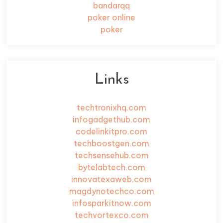
bandarqq
poker online
poker
Links
techtronixhq.com
infogadgethub.com
codelinkitpro.com
techboostgen.com
techsensehub.com
bytelabtech.com
innovatexaweb.com
magdynotechco.com
infosparkitnow.com
techvortexco.com