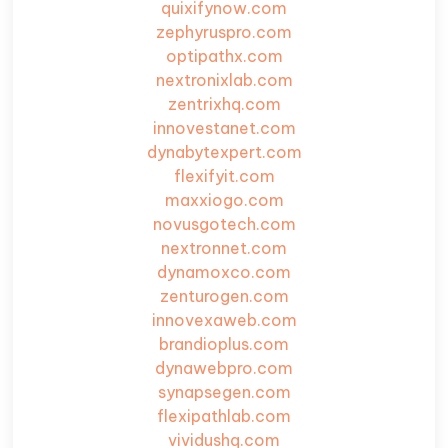
quixifynow.com
zephyruspro.com
optipathx.com
nextronixlab.com
zentrixhq.com
innovestanet.com
dynabytexpert.com
flexifyit.com
maxxiogo.com
novusgotech.com
nextronnet.com
dynamoxco.com
zenturogen.com
innovexaweb.com
brandioplus.com
dynawebpro.com
synapsegen.com
flexipathlab.com
vividushq.com