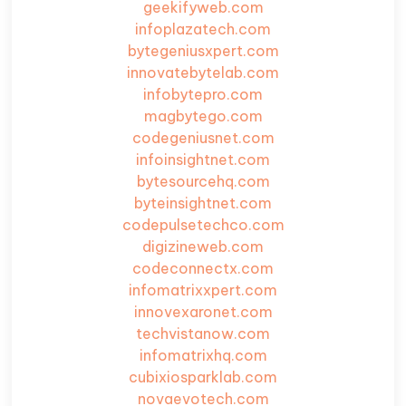
geekifyweb.com
infoplazatech.com
bytegeniusxpert.com
innovatebytelab.com
infobytepro.com
magbytego.com
codegeniusnet.com
infoinsightnet.com
bytesourcehq.com
byteinsightnet.com
codepulsetechco.com
digizineweb.com
codeconnectx.com
infomatrixxpert.com
innovexaronet.com
techvistanow.com
infomatrixhq.com
cubixiosparklab.com
novaevotech.com