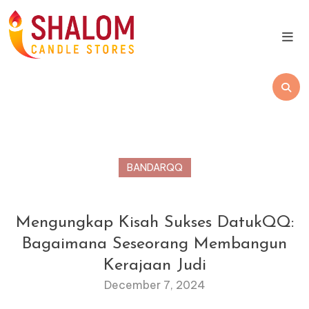
Skip
to
content
Pilih situs Bandarqq terbaik dengan fitur lengkap dan
Situs Bandarqq Terbaik
modern. Mainkan poker dengan berbagai alat bantu
dengan Fitur Lengkap dan
yang memudahkan permainan dan meningkatkan
peluang menang.
Modern
BANDARQQ
Mengungkap Kisah Sukses DatukQQ:
Bagaimana Seseorang Membangun
Kerajaan Judi
December 7, 2024