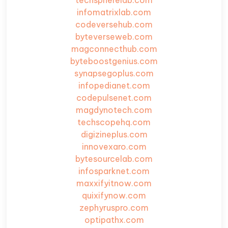
techspherelab.com
infomatrixlab.com
codeversehub.com
byteverseweb.com
magconnecthub.com
byteboostgenius.com
synapsegoplus.com
infopedianet.com
codepulsenet.com
magdynotech.com
techscopehq.com
digizineplus.com
innovexaro.com
bytesourcelab.com
infosparknet.com
maxxifyitnow.com
quixifynow.com
zephyruspro.com
optipathx.com