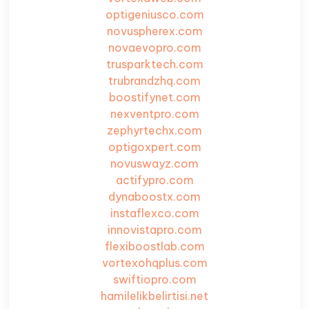
optigeniusco.com
novuspherex.com
novaevopro.com
trusparktech.com
trubrandzhq.com
boostifynet.com
nexventpro.com
zephyrtechx.com
optigoxpert.com
novuswayz.com
actifypro.com
dynaboostx.com
instaflexco.com
innovistapro.com
flexiboostlab.com
vortexohqplus.com
swiftiopro.com
hamilelikbelirtisi.net