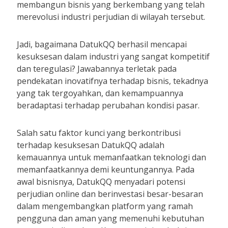
membangun bisnis yang berkembang yang telah
merevolusi industri perjudian di wilayah tersebut.
Jadi, bagaimana DatukQQ berhasil mencapai
kesuksesan dalam industri yang sangat kompetitif
dan teregulasi? Jawabannya terletak pada
pendekatan inovatifnya terhadap bisnis, tekadnya
yang tak tergoyahkan, dan kemampuannya
beradaptasi terhadap perubahan kondisi pasar.
Salah satu faktor kunci yang berkontribusi
terhadap kesuksesan DatukQQ adalah
kemauannya untuk memanfaatkan teknologi dan
memanfaatkannya demi keuntungannya. Pada
awal bisnisnya, DatukQQ menyadari potensi
perjudian online dan berinvestasi besar-besaran
dalam mengembangkan platform yang ramah
pengguna dan aman yang memenuhi kebutuhan