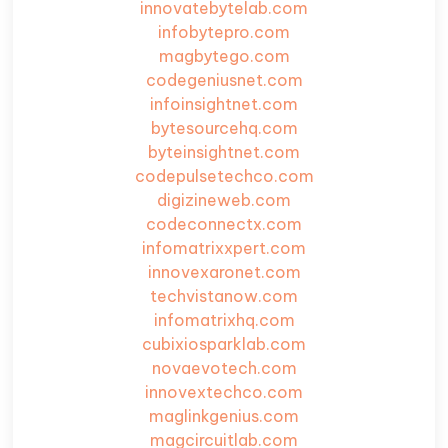
innovatebytelab.com
infobytepro.com
magbytego.com
codegeniusnet.com
infoinsightnet.com
bytesourcehq.com
byteinsightnet.com
codepulsetechco.com
digizineweb.com
codeconnectx.com
infomatrixxpert.com
innovexaronet.com
techvistanow.com
infomatrixhq.com
cubixiosparklab.com
novaevotech.com
innovextechco.com
maglinkgenius.com
magcircuitlab.com