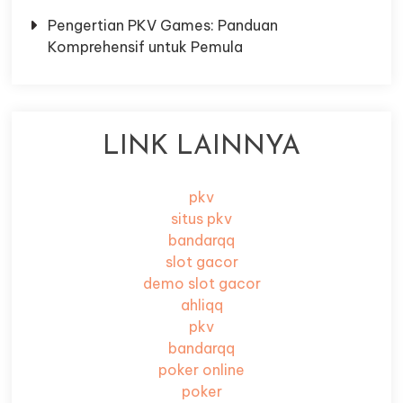
Pengertian PKV Games: Panduan
Komprehensif untuk Pemula
LINK LAINNYA
pkv
situs pkv
bandarqq
slot gacor
demo slot gacor
ahliqq
pkv
bandarqq
poker online
poker