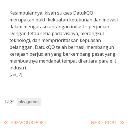
Kesimpulannya, kisah sukses DatukQQ
merupakan bukti kekuatan ketekunan dan inovasi
dalam mengatasi tantangan industri perjudian.
Dengan tetap setia pada visinya, merangkul
teknologi, dan memprioritaskan kepuasan
pelanggan, DatukQQ telah berhasil membangun
kerajaan perjudian yang berkembang pesat yang
membuatnya mendapat tempat di antara para elit
industri.
[ad_2]
Tags
pkv games
PREVIOUS POST
NEXT POST
Read