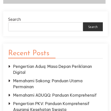
Search
Search
Recent Posts
Pengertian Aduq: Masa Depan Periklanan
Digital
Memahami Sakong: Panduan Utama
Permainan
Memahami ADUQQ: Panduan Komprehensif
Pengertian PKV: Panduan Komprehensif
Asuransi Kesehatan Swasta