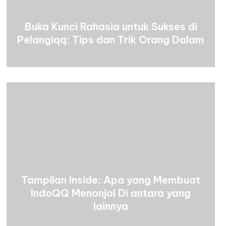
Buka Kunci Rahasia untuk Sukses di
Pelangiqq: Tips dan Trik Orang Dalam
Tampilan Inside: Apa yang Membuat
IndoQQ Menonjol Di antara yang
lainnya