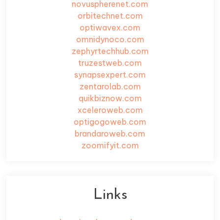
novuspherenet.com
orbitechnet.com
optiwavex.com
omnidynoco.com
zephyrtechhub.com
truzestweb.com
synapsexpert.com
zentarolab.com
quikbiznow.com
xceleroweb.com
optigogoweb.com
brandaroweb.com
zoomifyit.com
Links