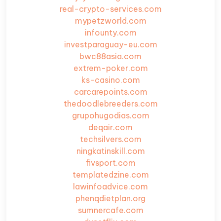
real-crypto-services.com
mypetzworld.com
infounty.com
investparaguay-eu.com
bwc88asia.com
extrem-poker.com
ks-casino.com
carcarepoints.com
thedoodlebreeders.com
grupohugodias.com
deqair.com
techsilvers.com
ningkatinskill.com
fivsport.com
templatedzine.com
lawinfoadvice.com
phenqdietplan.org
sumnercafe.com