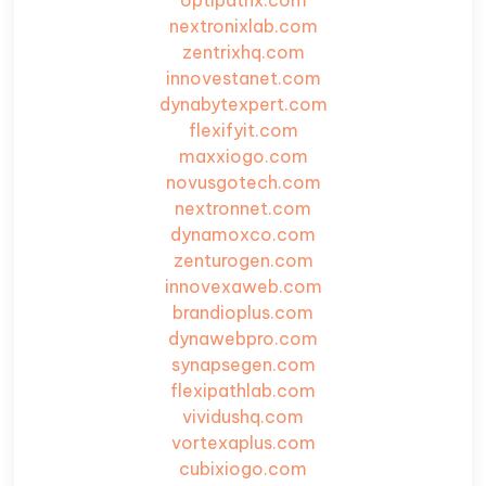
optipathx.com
nextronixlab.com
zentrixhq.com
innovestanet.com
dynabytexpert.com
flexifyit.com
maxxiogo.com
novusgotech.com
nextronnet.com
dynamoxco.com
zenturogen.com
innovexaweb.com
brandioplus.com
dynawebpro.com
synapsegen.com
flexipathlab.com
vividushq.com
vortexaplus.com
cubixiogo.com