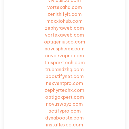
vividusco.com
vortexahq.com
zenithifyit.com
maxxiohub.com
zephyraweb.com
vortexaweb.com
optigeniusco.com
novuspherex.com
novaevopro.com
trusparktech.com
trubrandzhq.com
boostifynet.com
nexventpro.com
zephyrtechx.com
optigoxpert.com
novuswayz.com
actifypro.com
dynaboostx.com
instaflexco.com