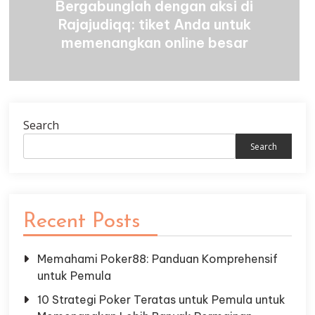
Bergabunglah dengan aksi di
Rajajudiqq: tiket Anda untuk
memenangkan online besar
Search
Search
Recent Posts
Memahami Poker88: Panduan Komprehensif
untuk Pemula
10 Strategi Poker Teratas untuk Pemula untuk