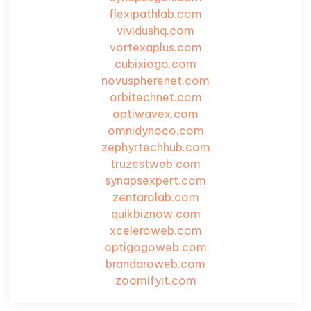
flexipathlab.com
vividushq.com
vortexaplus.com
cubixiogo.com
novuspherenet.com
orbitechnet.com
optiwavex.com
omnidynoco.com
zephyrtechhub.com
truzestweb.com
synapsexpert.com
zentarolab.com
quikbiznow.com
xceleroweb.com
optigogoweb.com
brandaroweb.com
zoomifyit.com