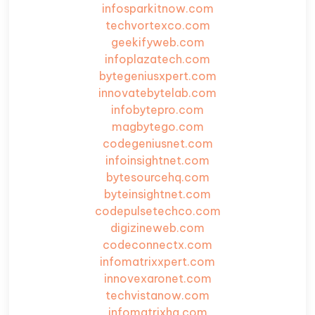
infosparkitnow.com
techvortexco.com
geekifyweb.com
infoplazatech.com
bytegeniusxpert.com
innovatebytelab.com
infobytepro.com
magbytego.com
codegeniusnet.com
infoinsightnet.com
bytesourcehq.com
byteinsightnet.com
codepulsetechco.com
digizineweb.com
codeconnectx.com
infomatrixxpert.com
innovexaronet.com
techvistanow.com
infomatrixhq.com