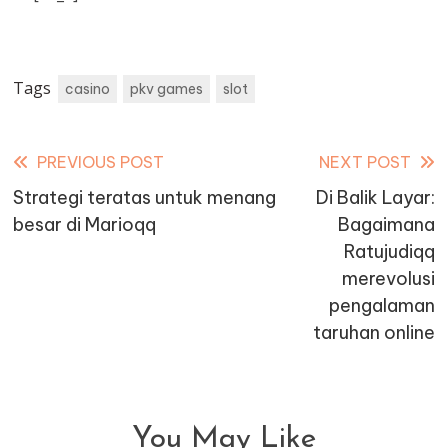
Tags
casino
pkv games
slot
PREVIOUS POST
NEXT POST
Read
Strategi teratas untuk menang
Di Balik Layar:
more
besar di Marioqq
Bagaimana
articles
Ratujudiqq
merevolusi
pengalaman
taruhan online
You May Like