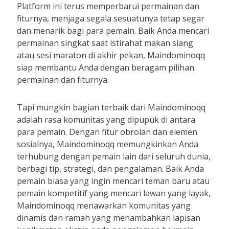
Platform ini terus memperbarui permainan dan
fiturnya, menjaga segala sesuatunya tetap segar
dan menarik bagi para pemain. Baik Anda mencari
permainan singkat saat istirahat makan siang
atau sesi maraton di akhir pekan, Maindominoqq
siap membantu Anda dengan beragam pilihan
permainan dan fiturnya.
Tapi mungkin bagian terbaik dari Maindominoqq
adalah rasa komunitas yang dipupuk di antara
para pemain. Dengan fitur obrolan dan elemen
sosialnya, Maindominoqq memungkinkan Anda
terhubung dengan pemain lain dari seluruh dunia,
berbagi tip, strategi, dan pengalaman. Baik Anda
pemain biasa yang ingin mencari teman baru atau
pemain kompetitif yang mencari lawan yang layak,
Maindominoqq menawarkan komunitas yang
dinamis dan ramah yang menambahkan lapisan