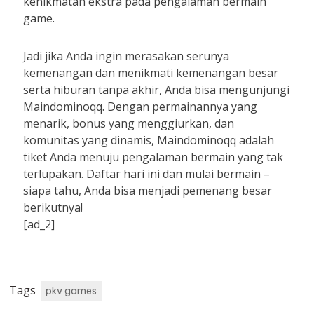
kenikmatan ekstra pada pengalaman bermain
game.
Jadi jika Anda ingin merasakan serunya
kemenangan dan menikmati kemenangan besar
serta hiburan tanpa akhir, Anda bisa mengunjungi
Maindominoqq. Dengan permainannya yang
menarik, bonus yang menggiurkan, dan
komunitas yang dinamis, Maindominoqq adalah
tiket Anda menuju pengalaman bermain yang tak
terlupakan. Daftar hari ini dan mulai bermain –
siapa tahu, Anda bisa menjadi pemenang besar
berikutnya!
[ad_2]
Tags
pkv games