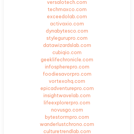
versalotech.com
techmaxco.com
exceedolab.com
activaxio.com
dynabytesco.com
stylegurupro.com
datawizardslab.com
cubiqio.com
geeklifechronicle.com
infospherepro.com
foodiesavorpro.com
vortexohq.com
epicadventurepro.com
insightwavelab.com
lifeexplorerpro.com
novusgo.com
bytestormpro.com
wanderlustchrono.com
culturetrendlab.com