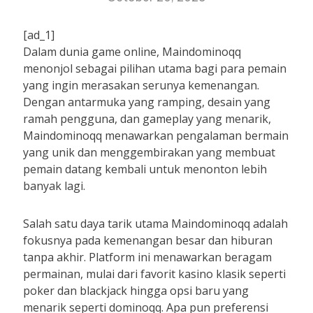
[ad_1]
Dalam dunia game online, Maindominoqq
menonjol sebagai pilihan utama bagi para pemain
yang ingin merasakan serunya kemenangan.
Dengan antarmuka yang ramping, desain yang
ramah pengguna, dan gameplay yang menarik,
Maindominoqq menawarkan pengalaman bermain
yang unik dan menggembirakan yang membuat
pemain datang kembali untuk menonton lebih
banyak lagi.
Salah satu daya tarik utama Maindominoqq adalah
fokusnya pada kemenangan besar dan hiburan
tanpa akhir. Platform ini menawarkan beragam
permainan, mulai dari favorit kasino klasik seperti
poker dan blackjack hingga opsi baru yang
menarik seperti dominoqq. Apa pun preferensi