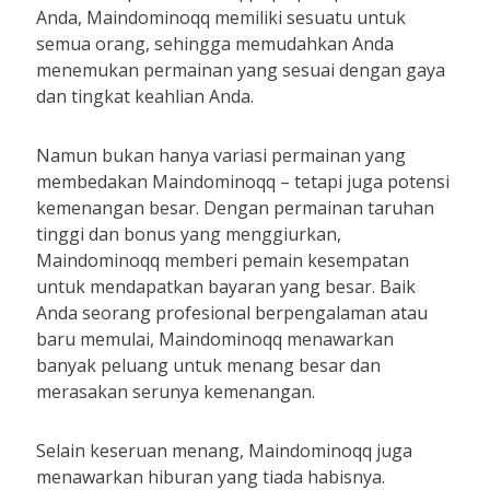
Anda, Maindominoqq memiliki sesuatu untuk
semua orang, sehingga memudahkan Anda
menemukan permainan yang sesuai dengan gaya
dan tingkat keahlian Anda.
Namun bukan hanya variasi permainan yang
membedakan Maindominoqq – tetapi juga potensi
kemenangan besar. Dengan permainan taruhan
tinggi dan bonus yang menggiurkan,
Maindominoqq memberi pemain kesempatan
untuk mendapatkan bayaran yang besar. Baik
Anda seorang profesional berpengalaman atau
baru memulai, Maindominoqq menawarkan
banyak peluang untuk menang besar dan
merasakan serunya kemenangan.
Selain keseruan menang, Maindominoqq juga
menawarkan hiburan yang tiada habisnya.