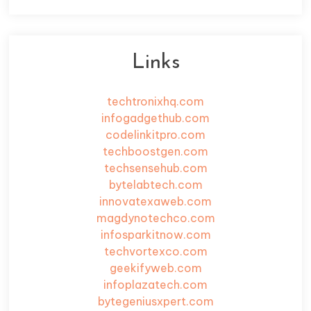
Links
techtronixhq.com
infogadgethub.com
codelinkitpro.com
techboostgen.com
techsensehub.com
bytelabtech.com
innovatexaweb.com
magdynotechco.com
infosparkitnow.com
techvortexco.com
geekifyweb.com
infoplazatech.com
bytegeniusxpert.com