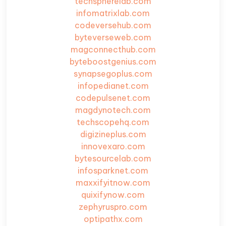
techspherelab.com
infomatrixlab.com
codeversehub.com
byteverseweb.com
magconnecthub.com
byteboostgenius.com
synapsegoplus.com
infopedianet.com
codepulsenet.com
magdynotech.com
techscopehq.com
digizineplus.com
innovexaro.com
bytesourcelab.com
infosparknet.com
maxxifyitnow.com
quixifynow.com
zephyruspro.com
optipathx.com