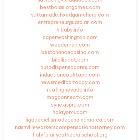
bestbolaslotgames.com
sattamatkafixedgamehere.com
entrepreneurguardian.com
hibaby.info
paperwashington.com
weedemup.com
bestchancecasino.com
bilalliaqat.com
autodispensadores.com
inductioncooktopp.com
newsmedicaltoday.com
roofingnevada.info
magconnectx.com
synexispro.com
holayomi.com
ligadeciclismodecundinamarca.com
nashvilleworkerscompensationattorney.com
holyfamilycathedralschool.org