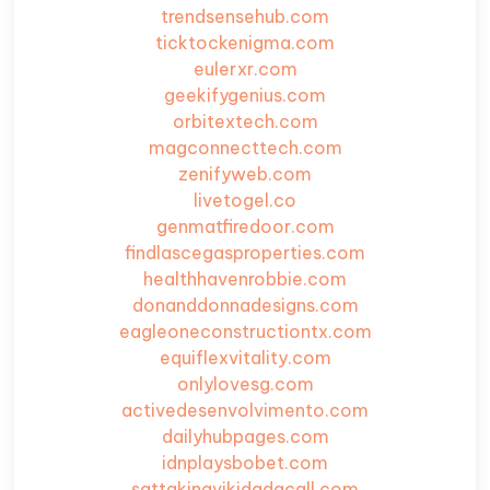
trendsensehub.com
ticktockenigma.com
eulerxr.com
geekifygenius.com
orbitextech.com
magconnecttech.com
zenifyweb.com
livetogel.co
genmatfiredoor.com
findlascegasproperties.com
healthhavenrobbie.com
donanddonnadesigns.com
eagleoneconstructiontx.com
equiflexvitality.com
onlylovesg.com
activedesenvolvimento.com
dailyhubpages.com
idnplaysbobet.com
sattakingvikidadacall.com