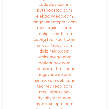
codewavex.com
byteboostco.com
elektrabyteco.com
magconnectxpert.com
truzestgenius.com
techpulsenet.com
zephyrtechxpert.com
infovortexco.com
digizinelab.com
techwavego.com
codepulsex.com
techscopetech.com
magdynoweb.com
innovexaroweb.com
techreviveco.com
maglinkaro.com
dynabytenet.com
bytesourcepro.com