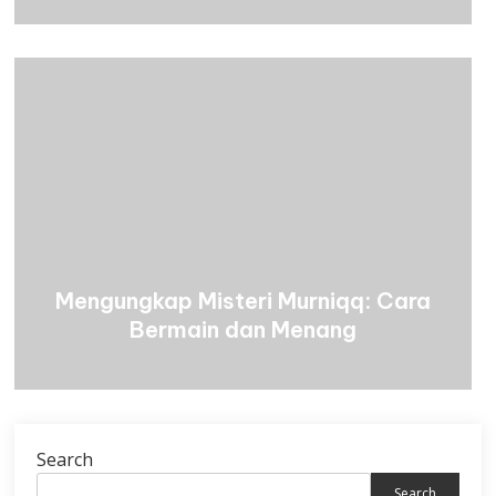
Mengungkap Misteri Murniqq: Cara
Bermain dan Menang
Search
Search