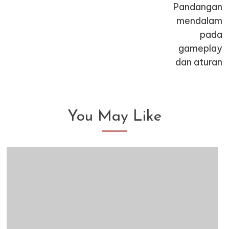
Pandangan
mendalam
pada
gameplay
dan aturan
You May Like