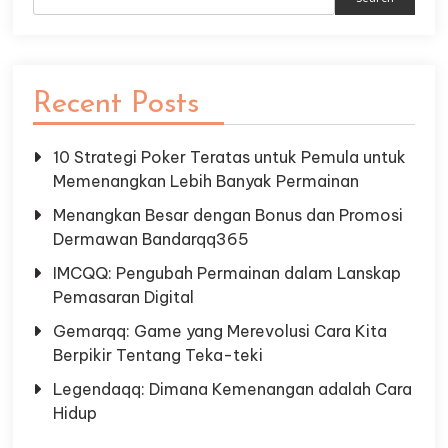
Recent Posts
10 Strategi Poker Teratas untuk Pemula untuk
Memenangkan Lebih Banyak Permainan
Menangkan Besar dengan Bonus dan Promosi
Dermawan Bandarqq365
IMCQQ: Pengubah Permainan dalam Lanskap
Pemasaran Digital
Gemarqq: Game yang Merevolusi Cara Kita
Berpikir Tentang Teka-teki
Legendaqq: Dimana Kemenangan adalah Cara
Hidup