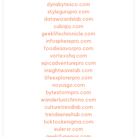
dynabytesco.com
stylegurupro.com
datawizardslab.com
cubiqio.com
geeklifechronicle.com
infospherepro.com
foodiesavorpro.com
vortexohq.com
epicadventurepro.com
insightwavelab.com
lifeexplorerpro.com
novusgo.com
bytestormpro.com
wanderlustchrono.com
culturetrendlab.com
trendsensehub.com
ticktockenigma.com
eulerxr.com
geekifygenius.com