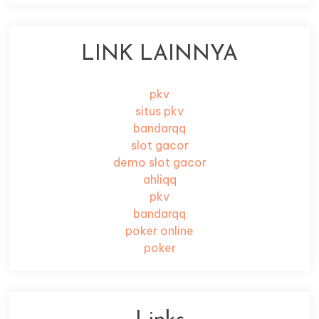
LINK LAINNYA
pkv
situs pkv
bandarqq
slot gacor
demo slot gacor
ahliqq
pkv
bandarqq
poker online
poker