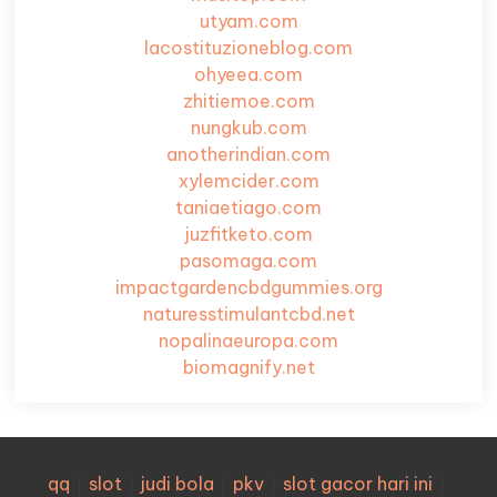
utyam.com
lacostituzioneblog.com
ohyeea.com
zhitiemoe.com
nungkub.com
anotherindian.com
xylemcider.com
taniaetiago.com
juzfitketo.com
pasomaga.com
impactgardencbdgummies.org
naturesstimulantcbd.net
nopalinaeuropa.com
biomagnify.net
|
|
|
|
|
qq
slot
judi bola
pkv
slot gacor hari ini