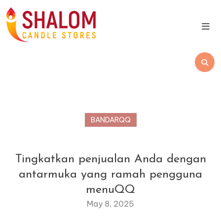
Skip
to
content
Pilih situs Bandarqq terbaik dengan fitur lengkap dan
Situs Bandarqq Terbaik
modern. Mainkan poker dengan berbagai alat bantu
dengan Fitur Lengkap dan
yang memudahkan permainan dan meningkatkan
peluang menang.
Modern
BANDARQQ
Tingkatkan penjualan Anda dengan
antarmuka yang ramah pengguna
menuQQ
May 8, 2025