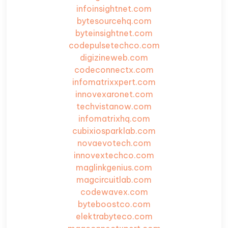
infoinsightnet.com
bytesourcehq.com
byteinsightnet.com
codepulsetechco.com
digizineweb.com
codeconnectx.com
infomatrixxpert.com
innovexaronet.com
techvistanow.com
infomatrixhq.com
cubixiosparklab.com
novaevotech.com
innovextechco.com
maglinkgenius.com
magcircuitlab.com
codewavex.com
byteboostco.com
elektrabyteco.com