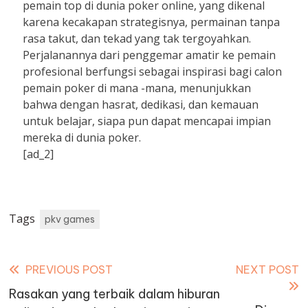
pemain top di dunia poker online, yang dikenal
karena kecakapan strategisnya, permainan tanpa
rasa takut, dan tekad yang tak tergoyahkan.
Perjalanannya dari penggemar amatir ke pemain
profesional berfungsi sebagai inspirasi bagi calon
pemain poker di mana -mana, menunjukkan
bahwa dengan hasrat, dedikasi, dan kemauan
untuk belajar, siapa pun dapat mencapai impian
mereka di dunia poker.
[ad_2]
Tags
pkv games
PREVIOUS POST
NEXT POST
Read
Rasakan yang terbaik dalam hiburan
more