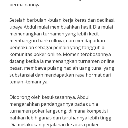
permainannya.
Setelah berbulan -bulan kerja keras dan dedikasi,
upaya Abdul mulai membuahkan hasil. Dia mulai
memenangkan turnamen yang lebih kecil,
membangun bankrollnya, dan mendapatkan
pengakuan sebagai pemain yang tangguh di
komunitas poker online. Momen terobosannya
datang ketika ia memenangkan turnamen online
besar, membawa pulang hadiah uang tunai yang
substansial dan mendapatkan rasa hormat dari
teman -temannya.
Didorong oleh kesuksesannya, Abdul
mengarahkan pandangannya pada dunia
turnamen poker langsung, di mana kompetisi
bahkan lebih ganas dan taruhannya lebih tinggi.
Dia melakukan perjalanan ke acara poker