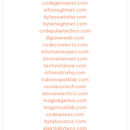
codegeniusnet.com
infoinsightnet.com
bytesourcehq.com
byteinsightnet.com
codepulsetechco.com
digizineweb.com
codeconnectx.com
infomatrixxpert.com
innovexaronet.com
techvistanow.com
infomatrixhq.com
cubixiosparklab.com
novaevotech.com
innovextechco.com
maglinkgenius.com
magcircuitlab.com
codewavex.com
byteboostco.com
elektrabyteco.com