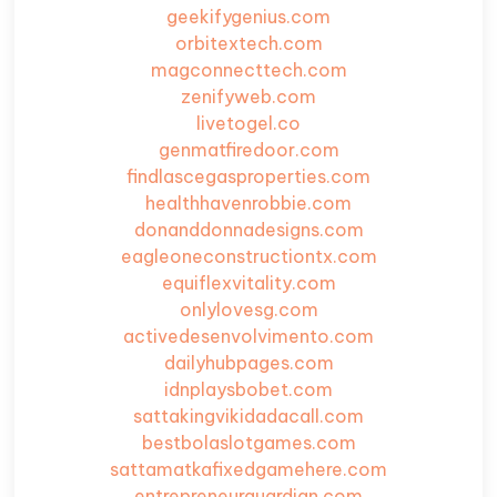
geekifygenius.com
orbitextech.com
magconnecttech.com
zenifyweb.com
livetogel.co
genmatfiredoor.com
findlascegasproperties.com
healthhavenrobbie.com
donanddonnadesigns.com
eagleoneconstructiontx.com
equiflexvitality.com
onlylovesg.com
activedesenvolvimento.com
dailyhubpages.com
idnplaysbobet.com
sattakingvikidadacall.com
bestbolaslotgames.com
sattamatkafixedgamehere.com
entrepreneurguardian.com