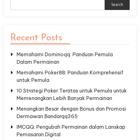
Search
Recent Posts
Memahami Dominoqq: Panduan Pemula
Dalam Permainan
Memahami Poker88: Panduan Komprehensif
untuk Pemula
10 Strategi Poker Teratas untuk Pemula untuk
Memenangkan Lebih Banyak Permainan
Menangkan Besar dengan Bonus dan Promosi
Dermawan Bandarqq365
IMCQQ: Pengubah Permainan dalam Lanskap
Pemasaran Digital