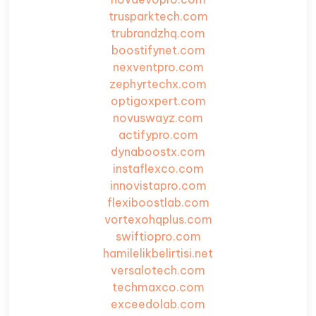
trusparktech.com
trubrandzhq.com
boostifynet.com
nexventpro.com
zephyrtechx.com
optigoxpert.com
novuswayz.com
actifypro.com
dynaboostx.com
instaflexco.com
innovistapro.com
flexiboostlab.com
vortexohqplus.com
swiftiopro.com
hamilelikbelirtisi.net
versalotech.com
techmaxco.com
exceedolab.com