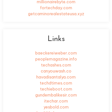
millionairebyte.com
fortechday.com
getcaminorealestateusa.xyz
Links
baeckereiweber.com
peoplemagazine.info
techashes.com
canyouwash.co
havadisantalya.com
techdtimes.com
techieboot.com
gundembalikesir.com
itechar.com
yesbold.com