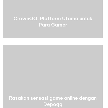
CrownQQ: Platform Utama untuk
Para Gamer
Rasakan sensasi game online dengan
Depoqq