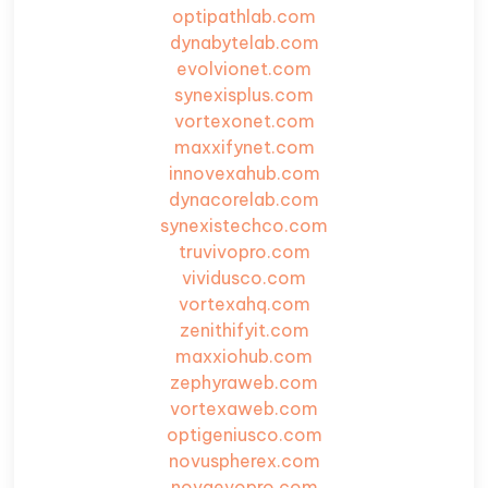
optipathlab.com
dynabytelab.com
evolvionet.com
synexisplus.com
vortexonet.com
maxxifynet.com
innovexahub.com
dynacorelab.com
synexistechco.com
truvivopro.com
vividusco.com
vortexahq.com
zenithifyit.com
maxxiohub.com
zephyraweb.com
vortexaweb.com
optigeniusco.com
novuspherex.com
novaevopro.com