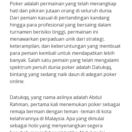
Poker adalah permainan yang telah menangkap
hati dan pikiran jutaan orang di seluruh dunia.
Dari pemain kasual di pertandingan kandang
hingga para profesional yang bersaing dalam
turnamen berisiko tinggi, permainan ini
menawarkan perpaduan unik dari strategi,
keterampilan, dan keberuntungan yang membuat
para pemain kembali untuk mendapatkan lebih
banyak. Salah satu pemain yang telah mengalami
spektrum penuh dunia poker adalah Datukqq,
bintang yang sedang naik daun di adegan poker
online.
Datukqq, yang nama aslinya adalah Abdul
Rahman, pertama kali menemukan poker sebagai
remaja bermain dengan teman -teman di kota
kelahirannya di Malaysia. Apa yang dimulai
sebagai hobi yang menyenangkan segera