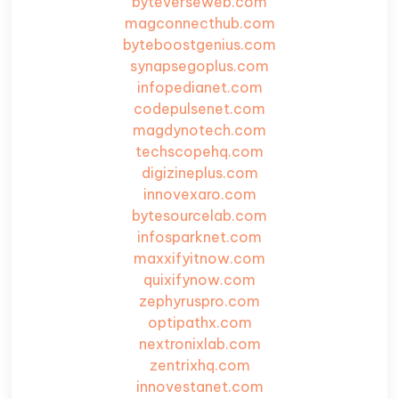
byteverseweb.com
magconnecthub.com
byteboostgenius.com
synapsegoplus.com
infopedianet.com
codepulsenet.com
magdynotech.com
techscopehq.com
digizineplus.com
innovexaro.com
bytesourcelab.com
infosparknet.com
maxxifyitnow.com
quixifynow.com
zephyruspro.com
optipathx.com
nextronixlab.com
zentrixhq.com
innovestanet.com