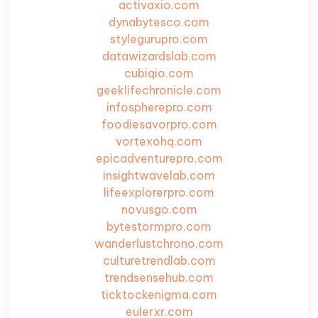
activaxio.com
dynabytesco.com
stylegurupro.com
datawizardslab.com
cubiqio.com
geeklifechronicle.com
infospherepro.com
foodiesavorpro.com
vortexohq.com
epicadventurepro.com
insightwavelab.com
lifeexplorerpro.com
novusgo.com
bytestormpro.com
wanderlustchrono.com
culturetrendlab.com
trendsensehub.com
ticktockenigma.com
eulerxr.com