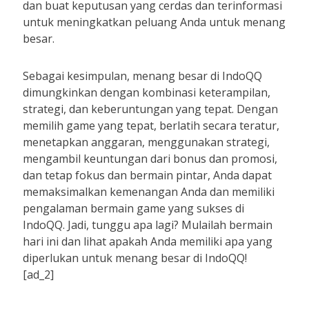
dan buat keputusan yang cerdas dan terinformasi
untuk meningkatkan peluang Anda untuk menang
besar.
Sebagai kesimpulan, menang besar di IndoQQ
dimungkinkan dengan kombinasi keterampilan,
strategi, dan keberuntungan yang tepat. Dengan
memilih game yang tepat, berlatih secara teratur,
menetapkan anggaran, menggunakan strategi,
mengambil keuntungan dari bonus dan promosi,
dan tetap fokus dan bermain pintar, Anda dapat
memaksimalkan kemenangan Anda dan memiliki
pengalaman bermain game yang sukses di
IndoQQ. Jadi, tunggu apa lagi? Mulailah bermain
hari ini dan lihat apakah Anda memiliki apa yang
diperlukan untuk menang besar di IndoQQ!
[ad_2]