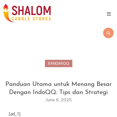
Skip
to
content
Pilih situs Bandarqq terbaik dengan fitur lengkap dan
Situs Bandarqq Terbaik
modern. Mainkan poker dengan berbagai alat bantu
dengan Fitur Lengkap dan
yang memudahkan permainan dan meningkatkan
peluang menang.
Modern
BANDARQQ
Panduan Utama untuk Menang Besar
Dengan IndoQQ: Tips dan Strategi
June 6, 2025
[ad_1]