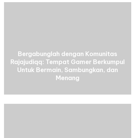
Bergabunglah dengan Komunitas
Rajajudiqq: Tempat Gamer Berkumpul
Untuk Bermain, Sambungkan, dan
Menang