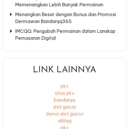
Memenangkan Lebih Banyak Permainan
Menangkan Besar dengan Bonus dan Promosi
Dermawan Bandarqq365
IMCQQ: Pengubah Permainan dalam Lanskap
Pemasaran Digital
LINK LAINNYA
pkv
situs pkv
bandarqq
slot gacor
demo slot gacor
ahliqq
pkv