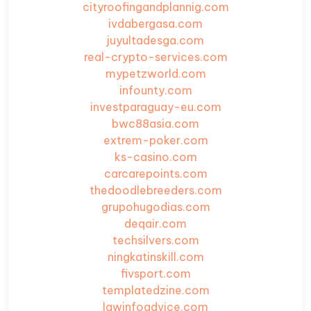
cityroofingandplannig.com
ivdabergasa.com
juyultadesga.com
real-crypto-services.com
mypetzworld.com
infounty.com
investparaguay-eu.com
bwc88asia.com
extrem-poker.com
ks-casino.com
carcarepoints.com
thedoodlebreeders.com
grupohugodias.com
deqair.com
techsilvers.com
ningkatinskill.com
fivsport.com
templatedzine.com
lawinfoadvice.com