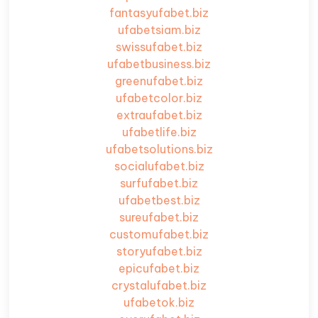
fantasyufabet.biz
ufabetsiam.biz
swissufabet.biz
ufabetbusiness.biz
greenufabet.biz
ufabetcolor.biz
extraufabet.biz
ufabetlife.biz
ufabetsolutions.biz
socialufabet.biz
surfufabet.biz
ufabetbest.biz
sureufabet.biz
customufabet.biz
storyufabet.biz
epicufabet.biz
crystalufabet.biz
ufabetok.biz