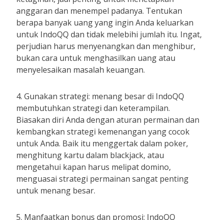
anggaran dan menempel padanya. Tentukan
berapa banyak uang yang ingin Anda keluarkan
untuk IndoQQ dan tidak melebihi jumlah itu. Ingat,
perjudian harus menyenangkan dan menghibur,
bukan cara untuk menghasilkan uang atau
menyelesaikan masalah keuangan.
4. Gunakan strategi: menang besar di IndoQQ
membutuhkan strategi dan keterampilan.
Biasakan diri Anda dengan aturan permainan dan
kembangkan strategi kemenangan yang cocok
untuk Anda. Baik itu menggertak dalam poker,
menghitung kartu dalam blackjack, atau
mengetahui kapan harus melipat domino,
menguasai strategi permainan sangat penting
untuk menang besar.
5. Manfaatkan bonus dan promosi: IndoQQ